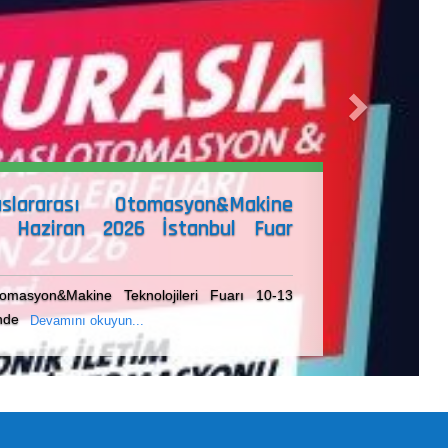
IV. Avrasya Kojenerasyon Konferansı
Dördüncü Avrasya Kojenerasyon Konferansı 31 Ekim 2024 tarihinde ger
Devamını okuyun...
Enerjisa Sabancı Üniver