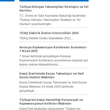
Türkiye Hidrojen Teknolojileri Stratejisi ve Yol
Haritası
T.C. Enerji ve Tabii Kaynaklar Bakanlığı tarafından
"Türkiye Hidrojen Teknolojileri Stratejisi ve Yol
Haritası" yayımlanmıştır....
TEİAŞ Elektrik Üretim İstatistikleri 2021
TEİAŞ Elektrik Üretim İstatistikleri 2021...
Avrasya Kojenerasyon Konferansı Sunumları-
7 Nisan 2021
7 Nisan tarihinde gerçekleşen Avrasya
Kojenerasyon Konferansı sunumlarına ulaşmak için
kişinin üstüne tıklayabilirsiniz. ...
Enerji Üretiminde Kazan Teknolojisi ve Yerli
Kazan İmalatı Webinarı
Enerji Üretiminde Kazan Teknolojisi ve Yerli Kazan
İmalatı Webinarı 24 Aralık 2020 tarihinde
gerçekleşti....
Türkiye’nin Enerji Verimliliği Potansiyeli ve
Kojenerasyonun Katkıları Webinarı
KojenTürk tarafından düzenlenen "Türkiye’nin