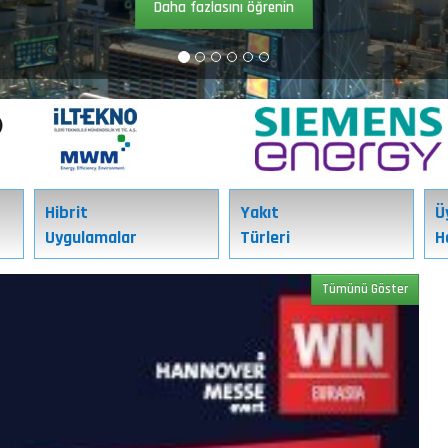
Daha fazlasını öğrenin
Hibrit
Yakıt
Ü
Uygulamalar
Türleri
H
Next
Tümünü Göster