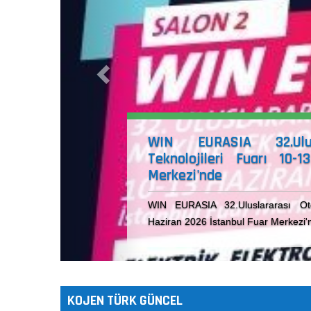
ı Otomasyon&Makine
an 2026 İstanbul Fuar
ne Teknolojileri Fuarı 10-13
 okuyun...
KOJEN TÜRK GÜNCEL