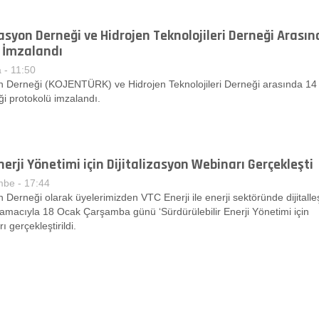
asyon Derneği ve Hidrojen Teknolojileri Derneği Arasın
ü İmzalandı
 - 11:50
n Derneği (KOJENTÜRK) ve Hidrojen Teknolojileri Derneği arasında 14
iği protokolü imzalandı.
nerji Yönetimi için Dijitalizasyon Webinarı Gerçekleşti
be - 17:44
 Derneği olarak üyelerimizden VTC Enerji ile enerji sektöründe dijitall
macıyla 18 Ocak Çarşamba günü ‘Sürdürülebilir Enerji Yönetimi için
ı gerçekleştirildi.