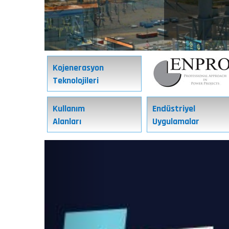
Kojenerasyon
Teknolojileri
Kullanım
Endüstriyel
Alanları
Uygulamalar
Previous