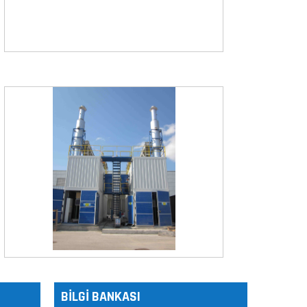
ICCI 2024
çekleştirildi.
Orion AVM
sitesi
BİLGİ BANKASI