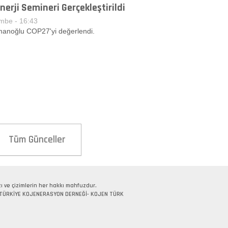
erji Semineri Gerçekleştirildi
mbe - 16:43
smanoğlu COP27'yi değerlendi.
Tüm Günceller
ı ve çizimlerin her hakkı mahfuzdur.
ez. TÜRKİYE KOJENERASYON DERNEĞİ- KOJEN TÜRK